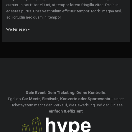
cursus. In porttitor elit mi, at tempor lorem fringilla vitae. Proin in
egestas purus. Cras vestibulum efficitur tempor. Morbi magna nisl,
sollicitudin nec quam in, tempor
Wedding
Weiterlesen »
photography
of
nullam
sed
rutrum
odio
Dein Event. Dein Ticketing. Deine Kontrolle.
Egal ob
Car Meets, Festivals, Konzerte oder Sportevents
– unser
Ticketsystem macht den Verkauf, die Bewerbung und den Einlass
einfach & effizient
.