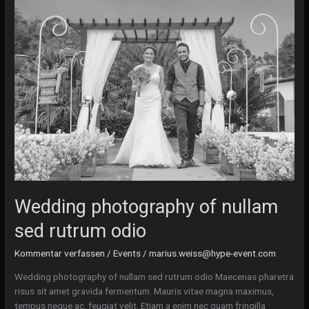
fringilla
Wedding photography of nullam
sed rutrum odio
Kommentar verfassen
/
Events
/
marius.weiss@hype-event.com
Wedding photography of nullam sed rutrum odio Maecenas pharetra
risus sit amet gravida fermentum. Mauris vitae magna maximus,
tempus neque ac, feugiat velit. Etiam a enim nec quam fringilla