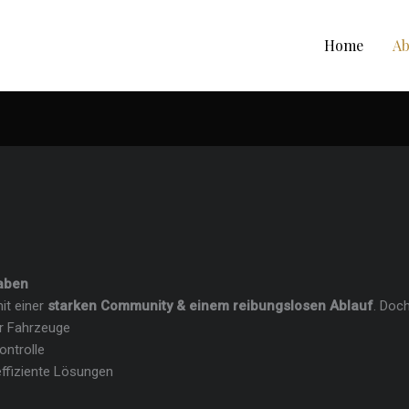
Home
Ab
haben
it einer
starken Community & einem reibungslosen Ablauf
. Doc
r Fahrzeuge
ntrolle
effiziente Lösungen