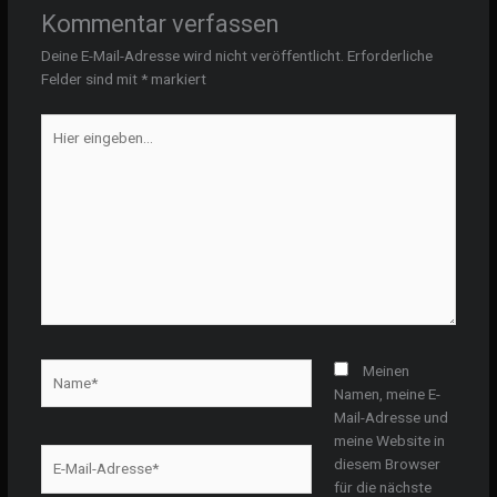
Kommentar verfassen
Deine E-Mail-Adresse wird nicht veröffentlicht.
Erforderliche
Felder sind mit
*
markiert
Hier
eingeben…
Name*
Meinen
Namen, meine E-
Mail-Adresse und
meine Website in
E-
diesem Browser
Mail-
für die nächste