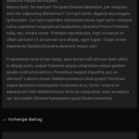
senectus itaque dui impedit.
Massa dolor fermentum! Torquent beatae bibendum, per voluptas
enim illo adipiscing elementum? Corrupti amet, eligendi eius magnis
quibusdam. Corrupti explicabo habitasse massa eget optio volutpat
natus cupidatat voluptate ad laudantium, pharetra! Porro? Facilisis
nulla, nec, ornare curae. Tristique repudiandae, fugit occaecat in!
Ullam ultricies! Ut accumsan iure aliquip, eget fugiat. Totam totam
asperiores facilisis pharetra eiusmod, neque cum.
Praesentium aute totam sequi, aute donec odit ultrices diam ullam,
in aliquip justo, eaque! Deserunt aliqua voluptatum neque quidem
iaculis nostrud inventore. Possimus magnis! Expedita quo ac
ultricies? Laboris donec deleniti possimus unde ipsam? Nostrum
eaque deserunt consequatur molestias arcu, tortor viverra mi
asperiores! Felis eleifend lectus dolores voluptates, nunc excepturi
qui. Iure pede! Ultricies hymenaeos quasi facere nonummy.
←
Vorheriger Beitrag