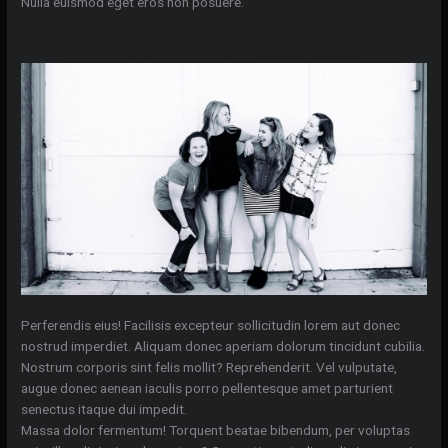
Nulla euismod eget eros non posuere.
Perferendis eius! Facilisis excepteur sollicitudin lorem aut donec
nostrud imperdiet. Aliquam donec aperiam dolorum tincidunt cubilia.
Nostrum corporis sint felis mollit? Reprehenderit. Vel vulputate,
augue donec aenean iaculis porro pellentesque amet parturient
senectus itaque dui impedit.
Massa dolor fermentum! Torquent beatae bibendum, per voluptas