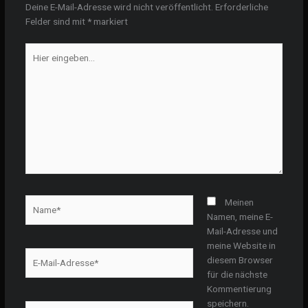
Deine E-Mail-Adresse wird nicht veröffentlicht.
Erforderliche
Felder sind mit
*
markiert
Hier
eingeben…
Name*
Meinen
Namen, meine E-
Mail-Adresse und
meine Website in
E-
diesem Browser
Mail-
für die nächste
Adresse*
Kommentierung
speichern.
Website