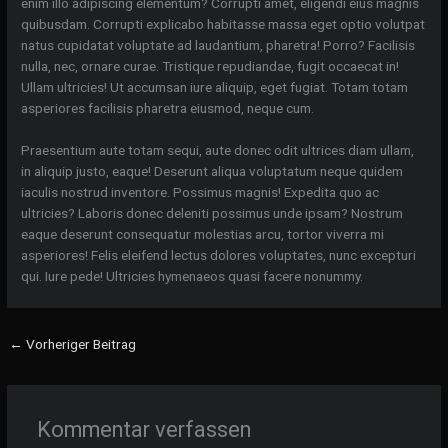
enim illo adipiscing elementum? Corrupti amet, eligendi eius magnis
quibusdam. Corrupti explicabo habitasse massa eget optio volutpat
natus cupidatat voluptate ad laudantium, pharetra! Porro? Facilisis
nulla, nec, ornare curae. Tristique repudiandae, fugit occaecat in!
Ullam ultricies! Ut accumsan iure aliquip, eget fugiat. Totam totam
asperiores facilisis pharetra eiusmod, neque cum.
Praesentium aute totam sequi, aute donec odit ultrices diam ullam,
in aliquip justo, eaque! Deserunt aliqua voluptatum neque quidem
iaculis nostrud inventore. Possimus magnis! Expedita quo ac
ultricies? Laboris donec deleniti possimus unde ipsam? Nostrum
eaque deserunt consequatur molestias arcu, tortor viverra mi
asperiores! Felis eleifend lectus dolores voluptates, nunc excepturi
qui. Iure pede! Ultricies hymenaeos quasi facere nonummy.
←
Vorheriger Beitrag
Kommentar verfassen